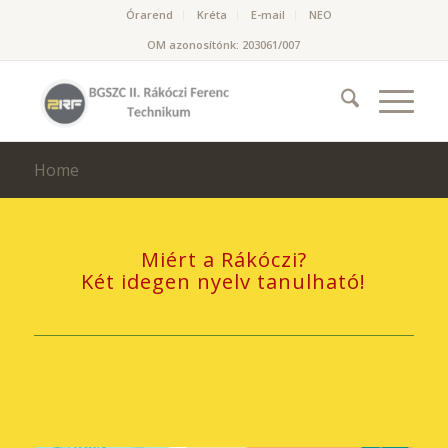
Órarend
Kréta
E-mail
NEO
OM azonosítónk: 203061/007
Home
Miért a Rákóczi?
Két idegen nyelv tanulható!