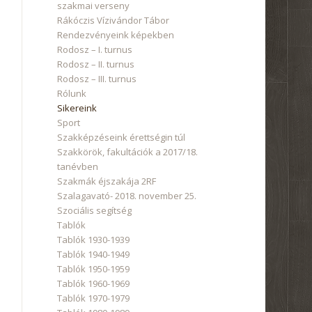
szakmai verseny
Rákóczis Vízivándor Tábor
Rendezvényeink képekben
Rodosz – I. turnus
Rodosz – II. turnus
Rodosz – III. turnus
Rólunk
Sikereink
Sport
Szakképzéseink érettségin túl
Szakkörök, fakultációk a 2017/18.
tanévben
Szakmák éjszakája 2RF
Szalagavató- 2018. november 25.
Szociális segítség
Tablók
Tablók 1930-1939
Tablók 1940-1949
Tablók 1950-1959
Tablók 1960-1969
Tablók 1970-1979