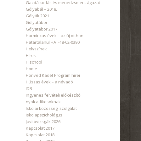
Gazdálkodás és menedzsment ágazat
Gólyabál – 2018.
Gólyák 2021
Gólyatábor
Gólyatábor 2017
Harmincas évek – az új otthon
Határtalanul HAT-18-02-0390
Helyszínek
Hírek
Hischool
Home
Honvéd Kadét Program hírei
Húszas évek – a névadó
IDB
Ingyenes felvételi előkészítő
nyolcadikosoknak
Iskolai közösségi szolgálat
Iskolapszichológus
Javítóvizsgák 2026
Kapcsolat 2017
Kapcsolat 2018