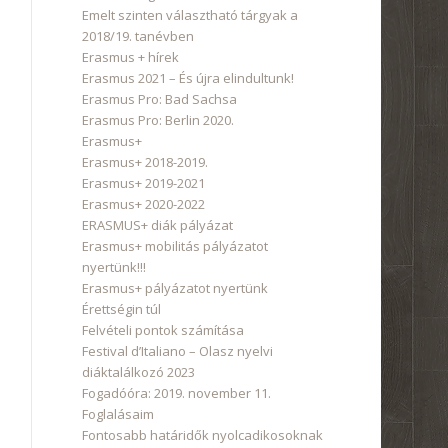
Emelt szinten választható tárgyak a
2018/19. tanévben
Erasmus + hírek
Erasmus 2021 – És újra elindultunk!
Erasmus Pro: Bad Sachsa
Erasmus Pro: Berlin 2020.
Erasmus+
Erasmus+ 2018-2019.
Erasmus+ 2019-2021
Erasmus+ 2020-2022
ERASMUS+ diák pályázat
Erasmus+ mobilitás pályázatot
nyertünk!!!
Erasmus+ pályázatot nyertünk
Érettségin túl
Felvételi pontok számítása
Festival d’Italiano – Olasz nyelvi
diáktalálkozó 2023
Fogadóóra: 2019. november 11.
Foglalásaim
Fontosabb határidők nyolcadikosoknak