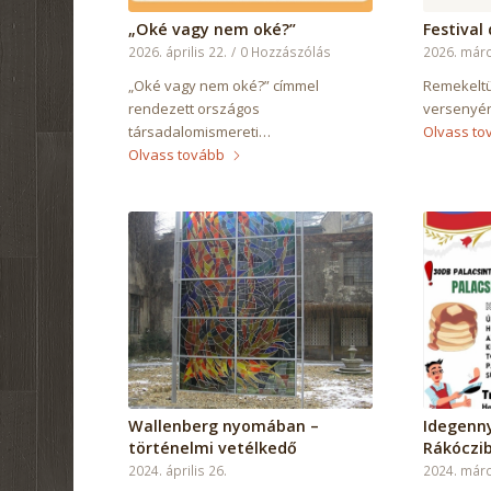
„Oké vagy nem oké?”
Festival 
2026. április 22.
/
0 Hozzászólás
2026. márc
„Oké vagy nem oké?” címmel
Remekeltün
rendezett országos
versenyén
társadalomismereti…
Olvass to
Olvass tovább
Wallenberg nyomában –
Idegenny
történelmi vetélkedő
Rákóczi
2024. április 26.
2024. márc