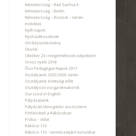
Németország – Bad Sachsa II.
Németország – Berlin
Németország – Rostock – tanári
mobilitás
Nyílt napok
Nyolcadikosoknak
OH Bázisintézmény
Ökofal
Október 23-i megemlékezés képekben
Orosz nyelv 2018
Őszi Pedagógiai Napok 2017.
Osztályaink 2025/2026. tanév
Osztályaink érettségi előtt
Osztályozó vizsga témakörök
Our scool in English
Pályázataink
Pályázati-támogatási asszisztens
Pótfelvételi a Rákócziban
Próba – oldal
Rákóczi 110
Rákóczi 110 – természetjáró turisztikai