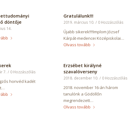
ettudományi
Gratulálunk!!!
ő döntője
2019. március 10.
/
0 Hozzászólás
ius 14.
Újabb sikerek!!!!Implom József
vább
Kárpát-medencei Középiskolai…
Olvass tovább
kerek
Erzsébet királyné
szavalóverseny
r 7.
/
0 Hozzászólás
2018. december 10.
/
0 Hozzászólás
gzős honvéd kadét
2018. november 16-án három
ét…
tanulónk a Gödöllőn
vább
megrendezett…
Olvass tovább