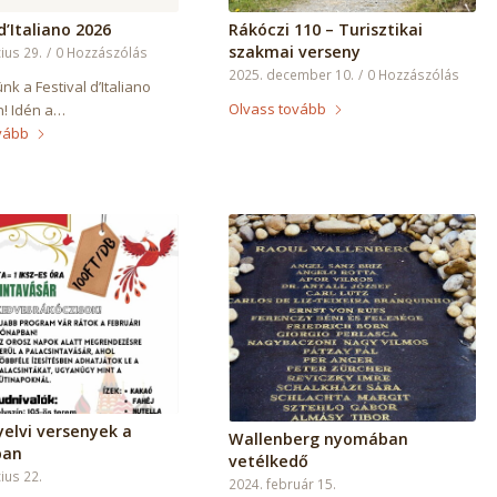
d’Italiano 2026
Rákóczi 110 – Turisztikai
szakmai verseny
ius 29.
/
0 Hozzászólás
2025. december 10.
/
0 Hozzászólás
k a Festival d’Italiano
Olvass tovább
! Idén a…
vább
elvi versenyek a
Wallenberg nyomában
ban
vetélkedő
ius 22.
2024. február 15.