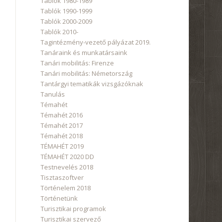
Tablók 1980-1989
Tablók 1990-1999
Tablók 2000-2009
Tablók 2010-
Tagintézmény-vezető pályázat 2019.
Tanáraink és munkatársaink
Tanári mobilitás: Firenze
Tanári mobilitás: Németország
Tantárgyi tematikák vizsgázóknak
Tanulás
Témahét
Témahét 2016
Témahét 2017
Témahét 2018
TÉMAHÉT 2019
TÉMAHÉT 2020 DD
Testnevelés 2018
Tisztaszoftver
Történelem 2018
Történetünk
Turisztikai programok
Turisztikai szervező