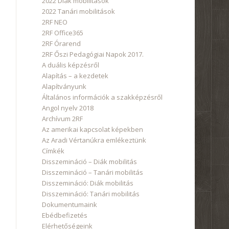
2022 Diák mobilitások
2022 Tanári mobilitások
2RF NEO
2RF Office365
2RF Órarend
2RF Őszi Pedagógiai Napok 2017.
A duális képzésről
Alapítás – a kezdetek
Alapítványunk
Általános információk a szakképzésről
Angol nyelv 2018
Archívum 2RF
Az amerikai kapcsolat képekben
Az Aradi Vértanúkra emlékeztünk
Címkék
Disszemináció – Diák mobilitás
Disszemináció – Tanári mobilitás
Disszemináció: Diák mobilitás
Disszemináció: Tanári mobilitás
Dokumentumaink
Ebédbefizetés
Elérhetőségeink