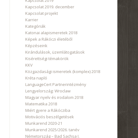
Kapcsolat 2019
Kapcsolat 2019. december
Kapcsolat projekt
Karrier
Kategóriák
Katonai alapismeretek 2018
Képek a Rákóczi életéből
Képzéseink
Kirándulások, üzemlátogatások
Kisérettségi témakörök
KKV
Közgazdasági ismeretek (komplex) 2018
Kréta napló
LanguageCert Partnerintézmény
Lengyelország: Wroclaw
Magyar nyelv és irodalom 2018
Matematika 2018
Miért gyere a Rákócziba
Motivációs beszélgetések
Munkarend 2020-21
Munkarend 2025/2026. tanév
Németország – Bad Sachsa I.