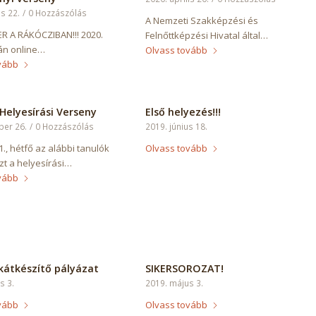
is 22.
/
0 Hozzászólás
A Nemzeti Szakképzési és
ER A RÁKÓCZIBAN!!! 2020.
Felnőttképzési Hivatal által…
-án online…
Olvass tovább
vább
elyesírási Verseny
Első helyezés!!!
ber 26.
/
0 Hozzászólás
2019. június 18.
., hétfő az alábbi tanulók
Olvass tovább
zt a helyesírási…
vább
átkészítő pályázat
SIKERSOROZAT!
s 3.
2019. május 3.
vább
Olvass tovább