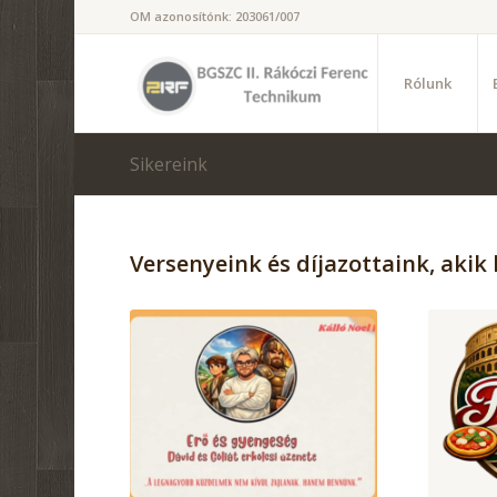
OM azonosítónk: 203061/007
Rólunk
Sikereink
Versenyeink és díjazottaink, akik 