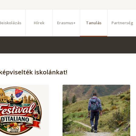
Beiskolázás
Hírek
Erasmus+
Tanulás
Partnerség
képviselték iskolánkat!