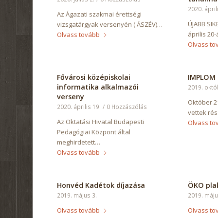
2020. ápril
Az Ágazati szakmai érettségi
ÚJABB SIK
vizsgatárgyak versenyén ( ÁSZÉV)…
április 20
Olvass tovább
Olvass to
Fővárosi középiskolai
IMPLOM H
informatika alkalmazói
2019. októ
verseny
Október 21
2020. április 19.
/
0 Hozzászólás
vettek rés
Az Oktatási Hivatal Budapesti
Olvass to
Pedagógiai Központ által
meghirdetett…
Olvass tovább
Honvéd Kadétok díjazása
ÖKO plak
2019. május 3.
2019. máju
Olvass tovább
Olvass to