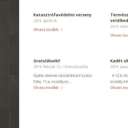
Katasztrófavédelmi verseny
Termész
vetélked
2019. április 8.
2019. márc
Olvass tovább
Olvass to
Gratulálunk!!
Kadét si
2019. február 10.
/
0 Hozzászólás
2019. januá
Újabb sikerek iskolánkban! Szász
A 12.b vé
Fáta, 11.a. osztályos…
osztály k
Olvass tovább
Olvass to