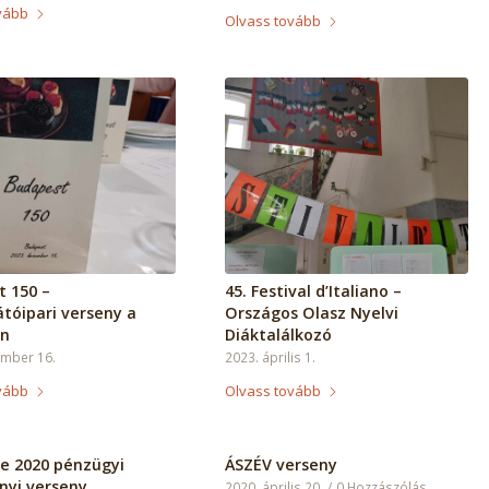
vább
Olvass tovább
 150 –
45. Festival d’Italiano –
tóipari verseny a
Országos Olasz Nyelvi
n
Diáktalálkozó
ember 16.
2023. április 1.
vább
Olvass tovább
e 2020 pénzügyi
ÁSZÉV verseny
nyi verseny
2020. április 20.
/
0 Hozzászólás