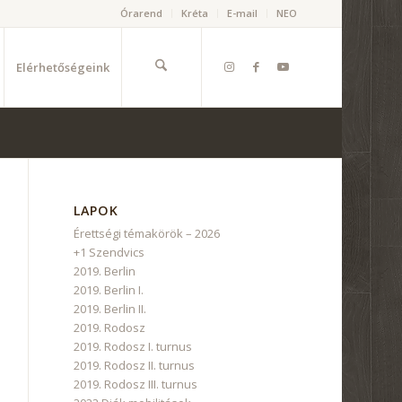
Órarend
Kréta
E-mail
NEO
Elérhetőségeink
LAPOK
Érettségi témakörök – 2026
+1 Szendvics
2019. Berlin
2019. Berlin I.
2019. Berlin II.
2019. Rodosz
2019. Rodosz I. turnus
2019. Rodosz II. turnus
2019. Rodosz III. turnus