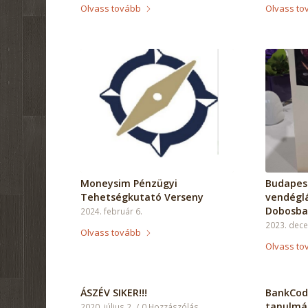
Olvass tovább
Olvass to
Moneysim Pénzügyi
Budapest
Tehetségkutató Verseny
vendéglá
Dobosba
2024. február 6.
2023. dec
Olvass tovább
Olvass to
ÁSZÉV SIKER!!!
BankCod
tanulmá
2020. július 2.
/
0 Hozzászólás