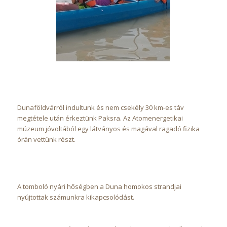
Dunaföldvárról indultunk és nem csekély 30 km-es táv
megtétele után érkeztünk Paksra. Az Atomenergetikai
múzeum jóvoltából egy látványos és magával ragadó fizika
órán vettünk részt.
A tomboló nyári hőségben a Duna homokos strandjai
nyújtottak számunkra kikapcsolódást.