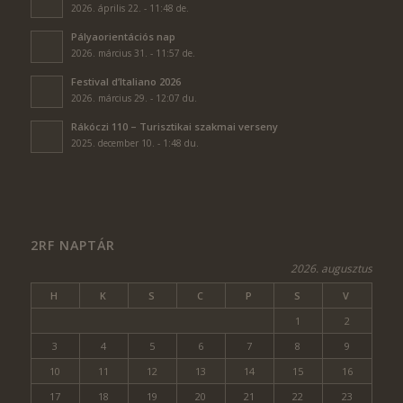
2026. április 22. - 11:48 de.
Pályaorientációs nap
2026. március 31. - 11:57 de.
Festival d’Italiano 2026
2026. március 29. - 12:07 du.
Rákóczi 110 – Turisztikai szakmai verseny
2025. december 10. - 1:48 du.
2RF NAPTÁR
2026. augusztus
H
K
S
C
P
S
V
1
2
3
4
5
6
7
8
9
10
11
12
13
14
15
16
17
18
19
20
21
22
23