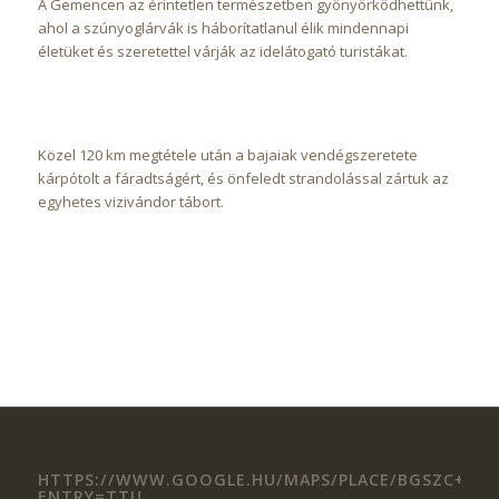
A Gemencen az érintetlen természetben gyönyörködhettünk,
ahol a szúnyoglárvák is háborítatlanul élik mindennapi
életüket és szeretettel várják az idelátogató turistákat.
Közel 120 km megtétele után a bajaiak vendégszeretete
kárpótolt a fáradtságért, és önfeledt strandolással zártuk az
egyhetes vizivándor tábort.
HTTPS://WWW.GOOGLE.HU/MAPS/PLACE/BGSZC+II.+RK
ENTRY=TTU