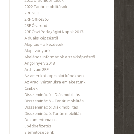
2022 Diák mobilitások
2022 Tanári mobilitások
2RF NEO
2RF Office365
2RF Órarend
2RF Őszi Pedagógiai Napok 2017.
A duális képzésről
Alapítás – a kezdetek
Alapítványunk
Általános információk a szakképzésről
Angol nyelv 2018
Archívum 2RF
Az amerikai kapcsolat képekben
Az Aradi Vértanúkra emlékeztünk
Címkék
Disszemináció – Diák mobilitás
Disszemináció – Tanári mobilitás
Disszemináció: Diák mobilitás
Disszemináció: Tanári mobilitás
Dokumentumaink
Ebédbefizetés
Elérhetőségeink