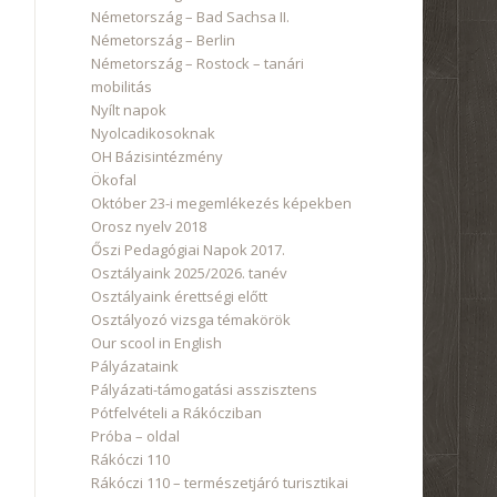
Németország – Bad Sachsa II.
Németország – Berlin
Németország – Rostock – tanári
mobilitás
Nyílt napok
Nyolcadikosoknak
OH Bázisintézmény
Ökofal
Október 23-i megemlékezés képekben
Orosz nyelv 2018
Őszi Pedagógiai Napok 2017.
Osztályaink 2025/2026. tanév
Osztályaink érettségi előtt
Osztályozó vizsga témakörök
Our scool in English
Pályázataink
Pályázati-támogatási asszisztens
Pótfelvételi a Rákócziban
Próba – oldal
Rákóczi 110
Rákóczi 110 – természetjáró turisztikai