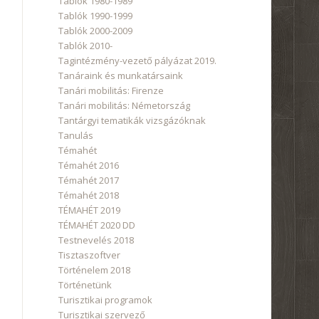
Tablók 1980-1989
Tablók 1990-1999
Tablók 2000-2009
Tablók 2010-
Tagintézmény-vezető pályázat 2019.
Tanáraink és munkatársaink
Tanári mobilitás: Firenze
Tanári mobilitás: Németország
Tantárgyi tematikák vizsgázóknak
Tanulás
Témahét
Témahét 2016
Témahét 2017
Témahét 2018
TÉMAHÉT 2019
TÉMAHÉT 2020 DD
Testnevelés 2018
Tisztaszoftver
Történelem 2018
Történetünk
Turisztikai programok
Turisztikai szervező