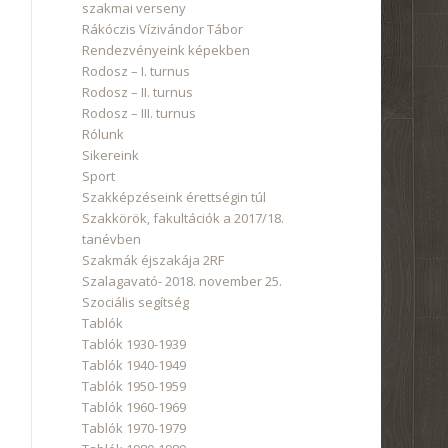
szakmai verseny
Rákóczis Vízivándor Tábor
Rendezvényeink képekben
Rodosz – I. turnus
Rodosz – II. turnus
Rodosz – III. turnus
Rólunk
Sikereink
Sport
Szakképzéseink érettségin túl
Szakkörök, fakultációk a 2017/18.
tanévben
Szakmák éjszakája 2RF
Szalagavató- 2018. november 25.
Szociális segítség
Tablók
Tablók 1930-1939
Tablók 1940-1949
Tablók 1950-1959
Tablók 1960-1969
Tablók 1970-1979