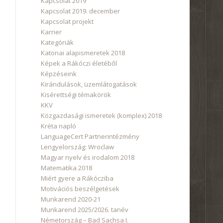
Kapcsolat 2019
Kapcsolat 2019. december
Kapcsolat projekt
Karrier
Kategóriák
Katonai alapismeretek 2018
Képek a Rákóczi életéből
Képzéseink
Kirándulások, üzemlátogatások
Kisérettségi témakörök
KKV
Közgazdasági ismeretek (komplex) 2018
Kréta napló
LanguageCert Partnerintézmény
Lengyelország: Wroclaw
Magyar nyelv és irodalom 2018
Matematika 2018
Miért gyere a Rákócziba
Motivációs beszélgetések
Munkarend 2020-21
Munkarend 2025/2026. tanév
Németország – Bad Sachsa I.