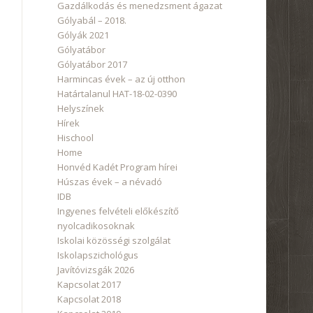
Gazdálkodás és menedzsment ágazat
Gólyabál – 2018.
Gólyák 2021
Gólyatábor
Gólyatábor 2017
Harmincas évek – az új otthon
Határtalanul HAT-18-02-0390
Helyszínek
Hírek
Hischool
Home
Honvéd Kadét Program hírei
Húszas évek – a névadó
IDB
Ingyenes felvételi előkészítő
nyolcadikosoknak
Iskolai közösségi szolgálat
Iskolapszichológus
Javítóvizsgák 2026
Kapcsolat 2017
Kapcsolat 2018