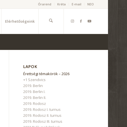
Órarend
Kréta
E-mail
NEO
Elérhetőségeink
LAPOK
Érettségi témakörök – 2026
+1 Szendvics
2019. Berlin
2019. Berlin I.
2019. Berlin II.
2019. Rodosz
2019. Rodosz I. turnus
2019. Rodosz II. turnus
2019. Rodosz III. turnus