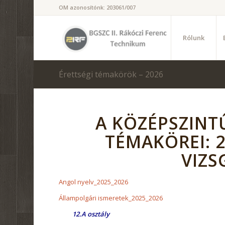
OM azonosítónk: 203061/007
Rólunk
Érettségi témakörök – 2026
A KÖZÉPSZINTŰ
TÉMAKÖREI: 2
VIZS
Angol nyelv_2025_2026
Állampolgári ismeretek_2025_2026
12.A osztály