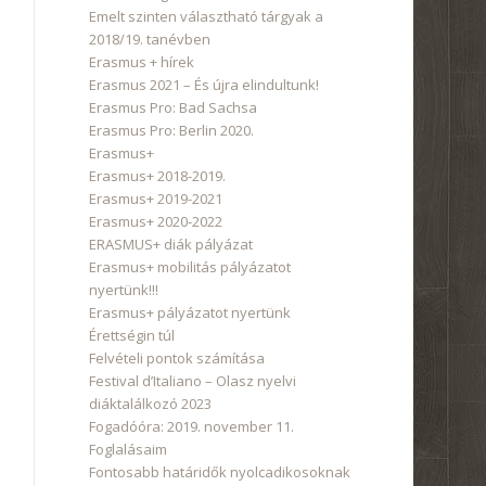
Emelt szinten választható tárgyak a
2018/19. tanévben
Erasmus + hírek
Erasmus 2021 – És újra elindultunk!
Erasmus Pro: Bad Sachsa
Erasmus Pro: Berlin 2020.
Erasmus+
Erasmus+ 2018-2019.
Erasmus+ 2019-2021
Erasmus+ 2020-2022
ERASMUS+ diák pályázat
Erasmus+ mobilitás pályázatot
nyertünk!!!
Erasmus+ pályázatot nyertünk
Érettségin túl
Felvételi pontok számítása
Festival d’Italiano – Olasz nyelvi
diáktalálkozó 2023
Fogadóóra: 2019. november 11.
Foglalásaim
Fontosabb határidők nyolcadikosoknak