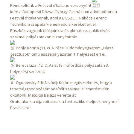
Remekeltünk a Festival d’Italiano versenyén!
Idén a Budapesti Dózsa György Gimnázium adott otthont a
Festival d’Italianonak, ahol a BGSZC II. Rákóczi Ferenc
Technikum csapata kiemelkedő sikereket ért el.
Büszkék vagyunk diákjainkra és oktatónkra, akik nívós
szakmai pályázatokon bizonyítottak:
Pohly Korina (11. c): A Pécsi Tudományegyetem „Olasz
gesztusok” című esszépályázatán 1. helyezést ért el.
Berecz Liza (12. c): Az ELTE műfordítás pályázatán 3.
helyezést szerzett.
Ogonovsky Edit Nívódíj: Külön megtiszteltetés, hogy a
tehetséggondozásért odaítélt szakmai elismerést idén
oktatónk, Matolcsi Balázs vehette át.
Gratulálunk a díjazottaknak a fantasztikus teljesítményhez!
Bravissimi!