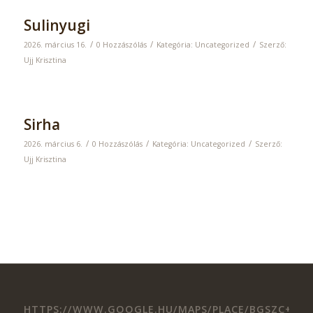
Sulinyugi
/
/
/
2026. március 16.
0 Hozzászólás
Kategória:
Uncategorized
Szerző:
Ujj Krisztina
Sirha
/
/
/
2026. március 6.
0 Hozzászólás
Kategória:
Uncategorized
Szerző:
Ujj Krisztina
HTTPS://WWW.GOOGLE.HU/MAPS/PLACE/BGSZC+II.+RK