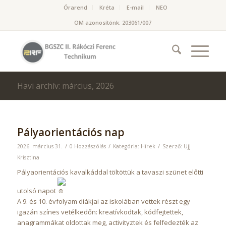
Órarend
Kréta
E-mail
NEO
OM azonosítónk: 203061/007
Havi archív: március, 2026
Pályaorientációs nap
/
/
/
2026. március 31.
0 Hozzászólás
Kategória:
Hírek
Szerző:
Ujj
Krisztina
Pályaorientációs kavalkáddal töltöttük a tavaszi szünet előtti
utolsó napot
A 9. és 10. évfolyam diákjai az iskolában vettek részt egy
igazán színes vetélkedőn: kreatívkodtak, kódfejtettek,
anagrammákat oldottak meg, activityztek és felfedezték az