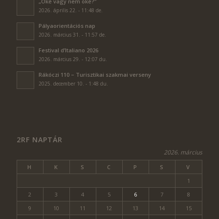
„Oké vagy nem oké?”
2026. április 22. - 11:48 de.
Pályaorientációs nap
2026. március 31. - 11:57 de.
Festival d’Italiano 2026
2026. március 29. - 12:07 du.
Rákóczi 110 – Turisztikai szakmai verseny
2025. december 10. - 1:48 du.
2RF NAPTÁR
2026. március
H
K
S
C
P
S
V
1
2
3
4
5
6
7
8
9
10
11
12
13
14
15