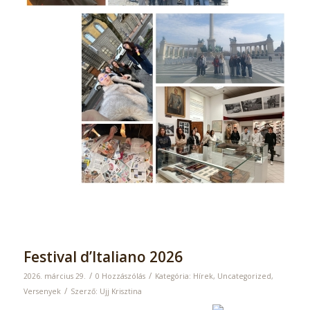
Festival d’Italiano 2026
/
/
2026. március 29.
0 Hozzászólás
Kategória:
Hírek
,
Uncategorized
,
/
Versenyek
Szerző:
Ujj Krisztina