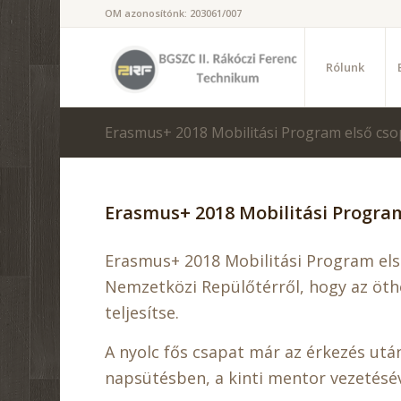
OM azonosítónk: 203061/007
Rólunk
Erasmus+ 2018 Mobilitási Program első cso
Erasmus+ 2018 Mobilitási Program
Erasmus+ 2018 Mobilitási Program első
Nemzetközi Repülőtérről, hogy az öthe
teljesítse.
A nyolc fős csapat már az érkezés ut
napsütésben, a kinti mentor vezetésév