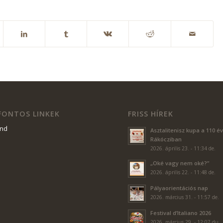
ZC+II.+RKCZI+FERENC+TECHNIKUM/@47.4997859,19.0667
 FONTOS LINKEK
FRISS HÍREK
end
Asztalitenisz kupa a 110 é
Rákócziban
2026. április 23. - 11:34 de.
„Oké vagy nem oké?”
2026. április 22. - 11:48 de.
Pályaorientációs nap
2026. március 31. - 11:57 de.
Festival d’Italiano 2026
2026. március 29. - 12:07 du.