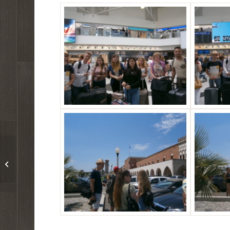
Erasmus+ – Mentális
felkészítés a külföldi
szakmai gyakorlatra