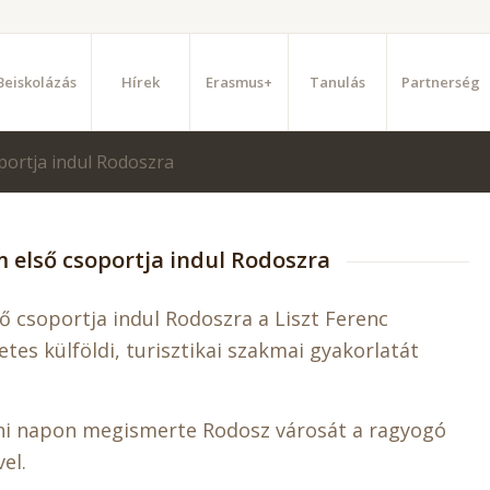
Beiskolázás
Hírek
Erasmus+
Tanulás
Partnerség
portja indul Rodoszra
 első csoportja indul Rodoszra
 csoportja indul Rodoszra a Liszt Ferenc
tes külföldi, turisztikai szakmai gyakorlatát
áni napon megismerte Rodosz városát a ragyogó
el.