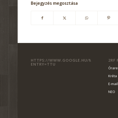
Bejegyzés megosztása
HTTPS://WWW.GOOGLE.HU/MAPS/PLACE/BGS
2RF
ENTRY=TTU
Órar
Kréta
E-mail
NEO