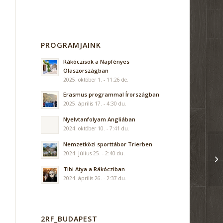
PROGRAMJAINK
Rákóczisok a Napfényes
Olaszországban
2025. október 1. - 11:26 de.
Erasmus programmal Írországban
2025. április 17. - 4:30 du.
Nyelvtanfolyam Angliában
2024. október 10. - 7:41 du.
Nemzetközi sporttábor Trierben
2024. július 25. - 2:40 du.
Tibi Atya a Rákócziban
2024. április 26. - 2:37 du.
2RF_BUDAPEST