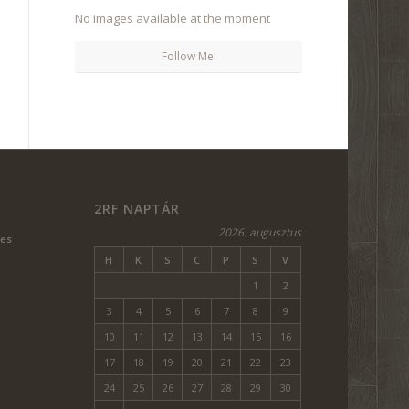
No images available at the moment
Follow Me!
977,18.75Z/DATA=!4M15!1M8!3M7!1S0X4741DC662148C21
2RF NAPTÁR
2026. augusztus
ves
H
K
S
C
P
S
V
1
2
3
4
5
6
7
8
9
10
11
12
13
14
15
16
17
18
19
20
21
22
23
24
25
26
27
28
29
30