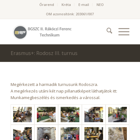
Órarend
Kréta
E-mail
NEO
OM azonosítónk: 203061/007
Erasmus+: Rodosz III. turnus
Megérkezett a harmadik turnusunk Rodoszra.
A megérkezés utáni két nap pillanatképeit láthatjátok itt:
Munkamegbeszélés és ismerkedés a várossal.