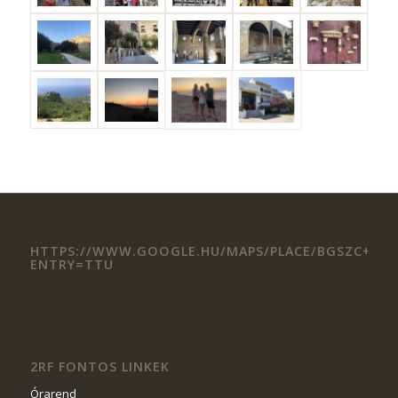
HTTPS://WWW.GOOGLE.HU/MAPS/PLACE/BGSZC+II.+RK
ENTRY=TTU
2RF FONTOS LINKEK
Órarend