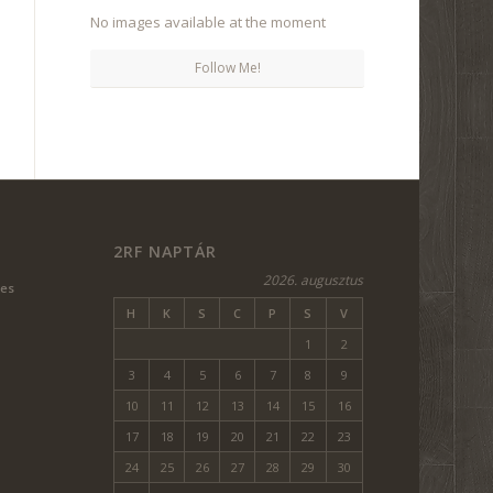
No images available at the moment
Follow Me!
977,18.75Z/DATA=!4M15!1M8!3M7!1S0X4741DC662148C21
2RF NAPTÁR
2026. augusztus
ves
H
K
S
C
P
S
V
1
2
3
4
5
6
7
8
9
10
11
12
13
14
15
16
17
18
19
20
21
22
23
24
25
26
27
28
29
30