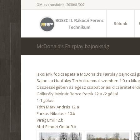
OM azonosítónk: 203061/007
Rólunk
McDonald’s Fairplay bajnokság
Iskolánk focicsapata a McDonald’s Fairplay bajnokságo
Sajnos a Hunfalvy Technikummal szemben 1:0-ra kikapt
Összességében az egész csapat óriási dicséretet érde
Gólkirály: Molnár Bence Patrik 12.a /2 góllal
1-1 gólos:
Tóth Márk András 12.a
Farkas Nikolasz 10.b
Virág Emil 12.b
Abd-Elmoet Omár 9.b