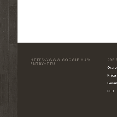
HTTPS://WWW.GOOGLE.HU/MAPS/PLACE/BGS
2RF
ENTRY=TTU
Órar
Kréta
E-mail
NEO