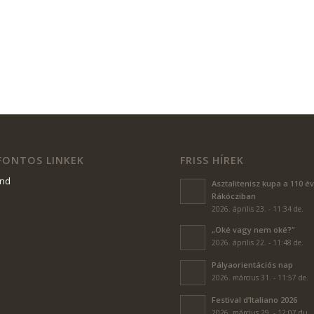
ZC+II.+RKCZI+FERENC+TECHNIKUM/@47.4997859,19.0667
 FONTOS LINKEK
FRISS HÍREK
end
Asztalitenisz kupa a 110 é
Rákócziban
2026. április 23. - 11:34 de.
„Oké vagy nem oké?”
2026. április 22. - 11:48 de.
Pályaorientációs nap
2026. március 31. - 11:57 de.
Festival d’Italiano 2026
2026. március 29. - 12:07 du.