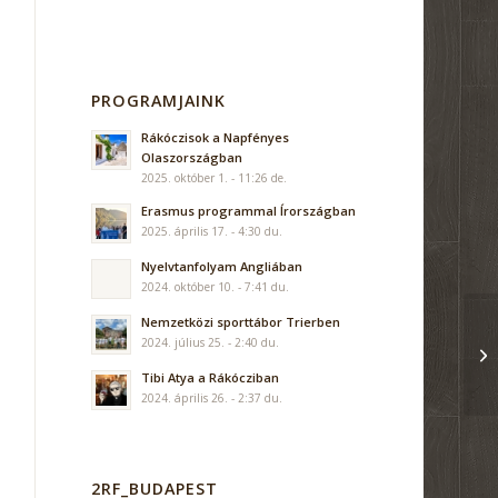
PROGRAMJAINK
Rákóczisok a Napfényes
Olaszországban
2025. október 1. - 11:26 de.
Erasmus programmal Írországban
2025. április 17. - 4:30 du.
Nyelvtanfolyam Angliában
2024. október 10. - 7:41 du.
Nemzetközi sporttábor Trierben
2024. július 25. - 2:40 du.
Tibi Atya a Rákócziban
2024. április 26. - 2:37 du.
2RF_BUDAPEST