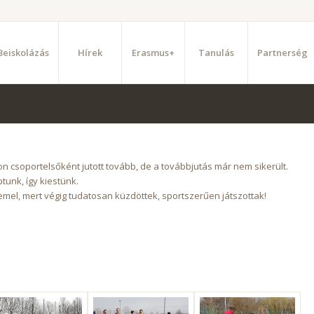
Beiskolázás
Hírek
Erasmus+
Tanulás
Partnerség
n csoportelsőként jutott tovább, de a továbbjutás már nem sikerült.
unk, így kiestünk.
mel, mert végig tudatosan küzdöttek, sportszerűen játszottak!