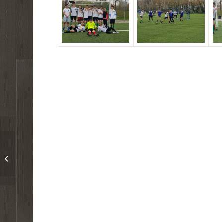
Budapest – Fort Worth
cserediák program