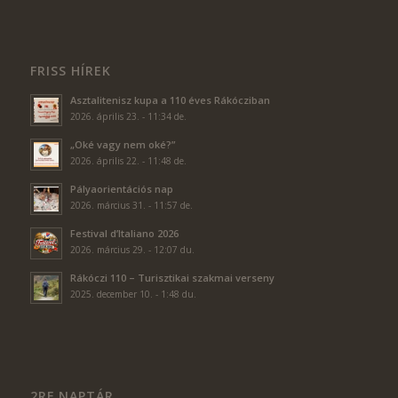
FRISS HÍREK
Asztalitenisz kupa a 110 éves Rákócziban
2026. április 23. - 11:34 de.
„Oké vagy nem oké?”
2026. április 22. - 11:48 de.
Pályaorientációs nap
2026. március 31. - 11:57 de.
Festival d’Italiano 2026
2026. március 29. - 12:07 du.
Rákóczi 110 – Turisztikai szakmai verseny
2025. december 10. - 1:48 du.
2RF NAPTÁR