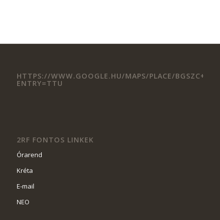
HTTPS://WWW.GOOGLE.HU/MAPS/PLACE/BGSZC+II.+RK
ENTRY=TTU
2RF FONTOS LINKEK
Órarend
Kréta
E-mail
NEO