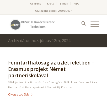
Órarend
Kréta
E-mail
NEO
OM azonosítónk: 203061/007
Archív dátumhoz: június 12th, 2024
Fenntarthatóság az üzleti életben –
Erasmus projekt Német
partneriskolával
/
/
2024. június 12.
0 Hozzászólás
Kategória:
Diákoknak
,
Erasmus
,
Hírek
,
/
Nemzetközi
,
Uncategorized
Szerző:
Ujj Krisztina
Olvass tovább