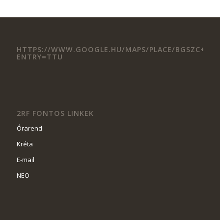
HTTPS://WWW.GOOGLE.HU/MAPS/PLACE/BGSZC+II.+RK
ENTRY=TTU
2RF FONTOS LINKEK
Órarend
Kréta
E-mail
NEO