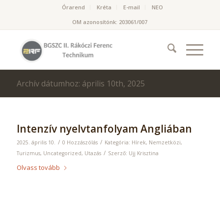
Órarend
Kréta
E-mail
NEO
OM azonosítónk: 203061/007
Archív dátumhoz: április 10th, 2025
Intenzív nyelvtanfolyam Angliában
/
/
2025. április 10.
0 Hozzászólás
Kategória:
Hírek
,
Nemzetközi
,
/
Turizmus
,
Uncategorized
,
Utazás
Szerző:
Ujj Krisztina
Olvass tovább