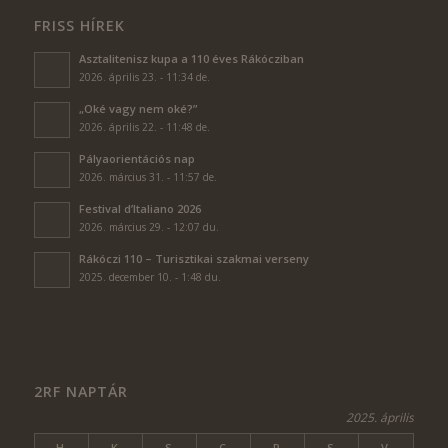
FRISS HÍREK
Asztalitenisz kupa a 110 éves Rákócziban
2026. április 23. - 11:34 de.
„Oké vagy nem oké?”
2026. április 22. - 11:48 de.
Pályaorientációs nap
2026. március 31. - 11:57 de.
Festival d’Italiano 2026
2026. március 29. - 12:07 du.
Rákóczi 110 – Turisztikai szakmai verseny
2025. december 10. - 1:48 du.
2RF NAPTÁR
2025. április
H
K
S
C
P
S
V